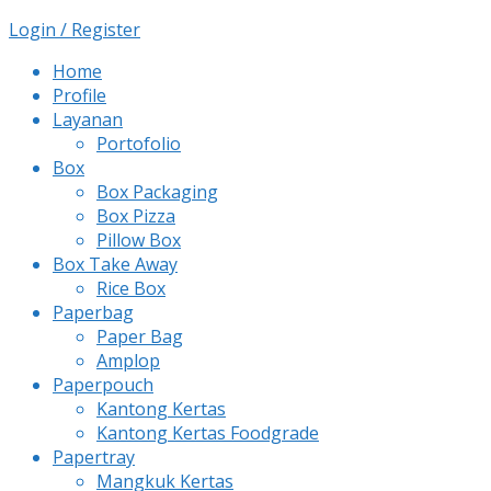
Login / Register
Home
Profile
Layanan
Portofolio
Box
Box Packaging
Box Pizza
Pillow Box
Box Take Away
Rice Box
Paperbag
Paper Bag
Amplop
Paperpouch
Kantong Kertas
Kantong Kertas Foodgrade
Papertray
Mangkuk Kertas