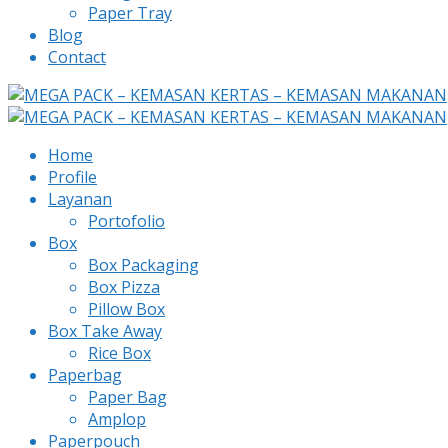
Paper Tray
Blog
Contact
Home
Profile
Layanan
Portofolio
Box
Box Packaging
Box Pizza
Pillow Box
Box Take Away
Rice Box
Paperbag
Paper Bag
Amplop
Paperpouch