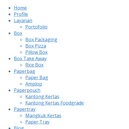
Home
Profile
Layanan
Portofolio
Box
Box Packaging
Box Pizza
Pillow Box
Box Take Away
Rice Box
Paperbag
Paper Bag
Amplop
Paperpouch
Kantong Kertas
Kantong Kertas Foodgrade
Papertray
Mangkuk Kertas
Paper Tray
Blog