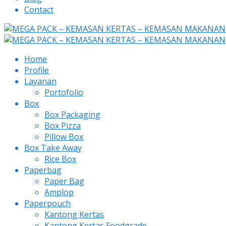
Contact
Home
Profile
Layanan
Portofolio
Box
Box Packaging
Box Pizza
Pillow Box
Box Take Away
Rice Box
Paperbag
Paper Bag
Amplop
Paperpouch
Kantong Kertas
Kantong Kertas Foodgrade