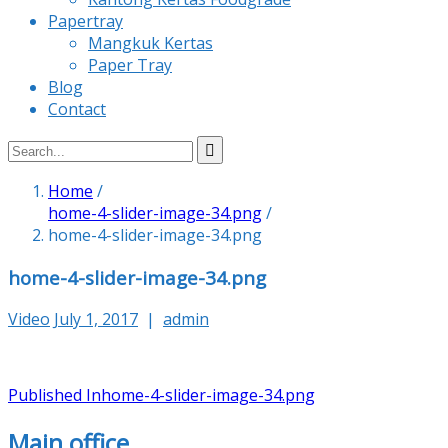
Papertray
Mangkuk Kertas
Paper Tray
Blog
Contact
Home
/
home-4-slider-image-34.png
/
home-4-slider-image-34.png
home-4-slider-image-34.png
Video
July 1, 2017
|
admin
Post
Published In
home-4-slider-image-34.png
navigation
Main office