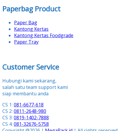
Paperbag Product
Paper Bag
Kantong Kertas
Kantong Kertas Foodgrade
Paper Tray
Customer Service
Hubungi kami sekarang,
salah satu team support kami
siap membantu anda
CS 1:
081-6677-618
CS 2:
0811-2648-980
CS 3:
0819-1402-7888
CS 4:
081-32676-5758
Copyright @2026 |
MegaPack.id
| All rights reserved.