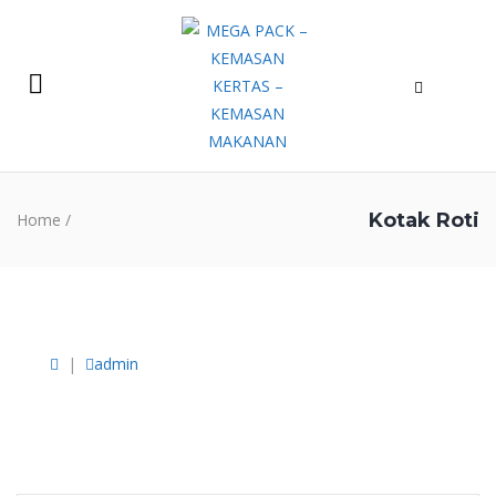
Kotak Roti
Home
/
|
admin