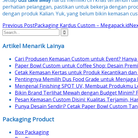
Setiap
dus take away
harus memiliki ciri khas tersendiri
perhatian pelanggan, pastikan untuk bekerja dengan prod
dengan produk Kalian. Yuk, yang belum bikin kemasan c
Post
Previous Post
Packaging Kardus Custom – Megapack.id
Nex
navigation
Artikel Menarik Lainya
Cari Produsen Kemasan Custom untuk Event? Hanya 
Paper Bowl Custom untuk Coffee Shop: Desain Prem
Cetak Kemasan Kertas untuk Produk Kecantikan dan
Pentingnya Memilih Dus Food Grade untuk Menjaga
Mengenal Finishing SPOT UV, Membuat Produkmu Le
Bikin Brand Terlihat Mewah dengan Budget Minim? 
Pesan Kemasan Custom Disini: Kualitas Terjamin, H
Punya Desain Sendiri? Cetak Paper Bowl Custom Tan
Packaging Product
Box Packaging