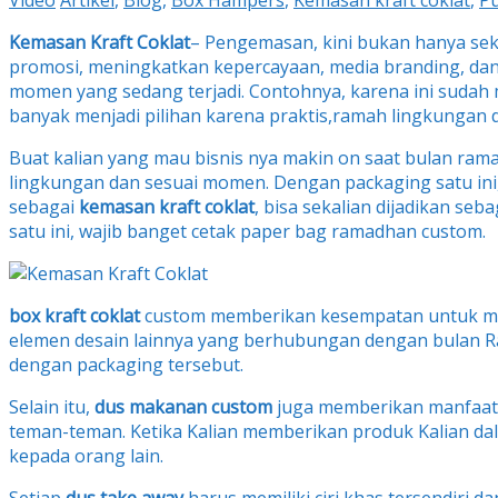
Video
Artikel
,
Blog
,
Box Hampers
,
Kemasan kraft coklat
,
Pu
Kemasan Kraft Coklat
– Pengemasan, kini bukan hanya seke
promosi, meningkatkan kepercayaan, media branding, dan m
momen yang sedang terjadi. Contohnya, karena ini suda
banyak menjadi pilihan karena praktis,ramah lingkungan 
Buat kalian yang mau bisnis nya makin on saat bulan ram
lingkungan dan sesuai momen. Dengan packaging satu ini
sebagai
kemasan kraft coklat
, bisa sekalian dijadikan se
satu ini, wajib banget cetak paper bag ramadhan custom.
box kraft coklat
custom memberikan kesempatan untuk meng
elemen desain lainnya yang berhubungan dengan bulan R
dengan packaging tersebut.
Selain itu,
dus makanan custom
juga memberikan manfaat 
teman-teman. Ketika Kalian memberikan produk Kalian d
kepada orang lain.