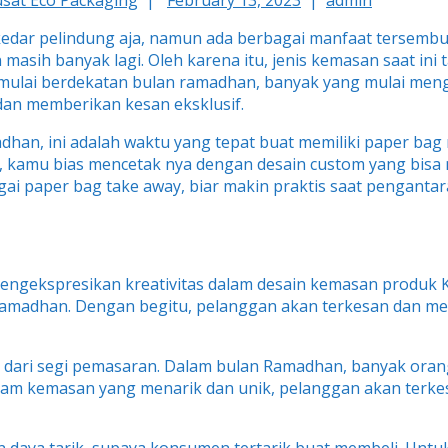
sat Eco Packaging
|
February 13, 2023
|
admin
dar pelindung aja, namun ada berbagai manfaat tersembuny
asih banyak lagi. Oleh karena itu, jenis kemasan saat ini 
h mulai berdekatan bulan ramadhan, banyak yang mulai me
dan memberikan kesan eksklusif.
adhan, ini adalah waktu yang tepat buat memiliki paper b
, kamu bias mencetak nya dengan desain custom yang bisa 
bagai paper bag take away, biar makin praktis saat pengant
ekspresikan kreativitas dalam desain kemasan produk Ka
amadhan. Dengan begitu, pelanggan akan terkesan dan me
dari segi pemasaran. Dalam bulan Ramadhan, banyak orang
alam kemasan yang menarik dan unik, pelanggan akan ter