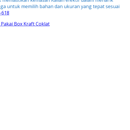
tuk memastikan kemasan Kalian efektif dalam menarik
uga untuk memilih bahan dan ukuran yang tepat sesuai
-618
Pakai Box Kraft Coklat