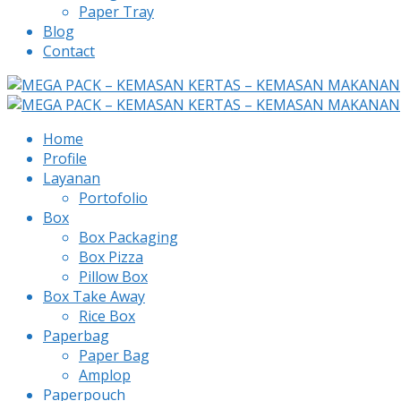
Paper Tray
Blog
Contact
Home
Profile
Layanan
Portofolio
Box
Box Packaging
Box Pizza
Pillow Box
Box Take Away
Rice Box
Paperbag
Paper Bag
Amplop
Paperpouch