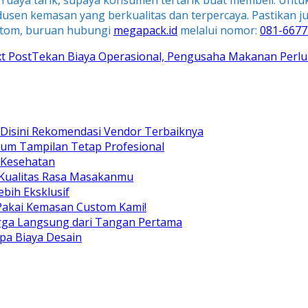
 dan daya tarik, supaya konsumen tertarik buat membeli. Un
usen kemasan yang berkualitas dan terpercaya. Pastikan j
ustom, buruan hubungi
megapack.id
melalui nomor:
081-6677
t Post
Tekan Biaya Operasional, Pengusaha Makanan Perlu 
Disini Rekomendasi Vendor Terbaiknya
ium Tampilan Tetap Profesional
 Kesehatan
 Kualitas Rasa Masakanmu
bih Eksklusif
Pakai Kemasan Custom Kami!
arga Langsung dari Tangan Pertama
pa Biaya Desain