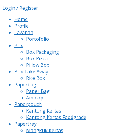
Login / Register
Home
Profile
Layanan
Portofolio
Box
Box Packaging
Box Pizza
Pillow Box
Box Take Away
Rice Box
Paperbag
Paper Bag
Amplop
Paperpouch
Kantong Kertas
Kantong Kertas Foodgrade
Papertray
Mangkuk Kertas