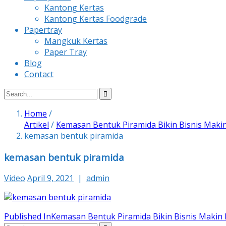
Kantong Kertas
Kantong Kertas Foodgrade
Papertray
Mangkuk Kertas
Paper Tray
Blog
Contact
Home
/
Artikel
/
Kemasan Bentuk Piramida Bikin Bisnis Maki
kemasan bentuk piramida
kemasan bentuk piramida
Video
April 9, 2021
|
admin
Post
Published In
Kemasan Bentuk Piramida Bikin Bisnis Makin