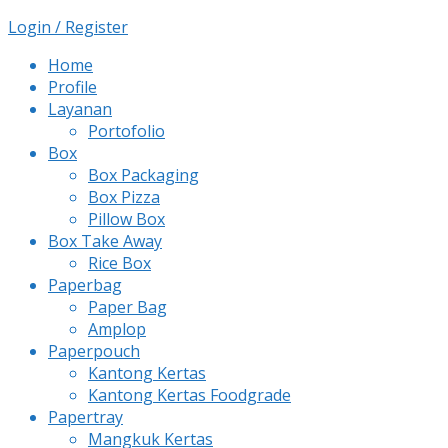
Login / Register
Home
Profile
Layanan
Portofolio
Box
Box Packaging
Box Pizza
Pillow Box
Box Take Away
Rice Box
Paperbag
Paper Bag
Amplop
Paperpouch
Kantong Kertas
Kantong Kertas Foodgrade
Papertray
Mangkuk Kertas