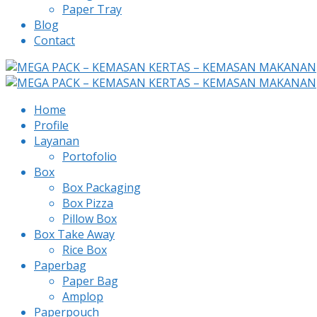
Paper Tray
Blog
Contact
Home
Profile
Layanan
Portofolio
Box
Box Packaging
Box Pizza
Pillow Box
Box Take Away
Rice Box
Paperbag
Paper Bag
Amplop
Paperpouch