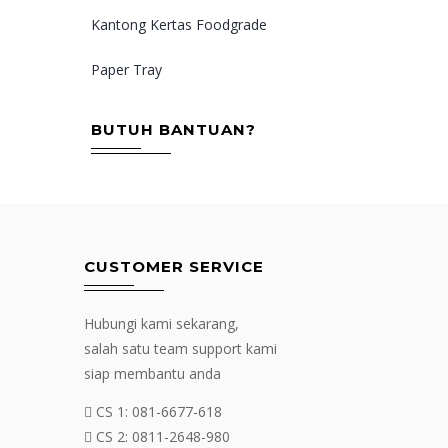
Kantong Kertas Foodgrade
Paper Tray
BUTUH BANTUAN?
CUSTOMER SERVICE
Hubungi kami sekarang,
salah satu team support kami
siap membantu anda
CS 1:
081-6677-618
CS 2:
0811-2648-980