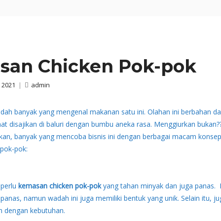
san Chicken Pok-pok
 2021
|
admin
 udah banyak yang mengenal makanan satu ini. Olahan ini berbahan d
n saat disajikan di baluri dengan bumbu aneka rasa. Menggiurkan bukan
kan, banyak yang mencoba bisnis ini dengan berbagai macam konse
 pok-pok:
 perlu
kemasan chicken pok-pok
yang tahan minyak dan juga panas. 
nas, namun wadah ini juga memiliki bentuk yang unik. Selain itu, j
n dengan kebutuhan.