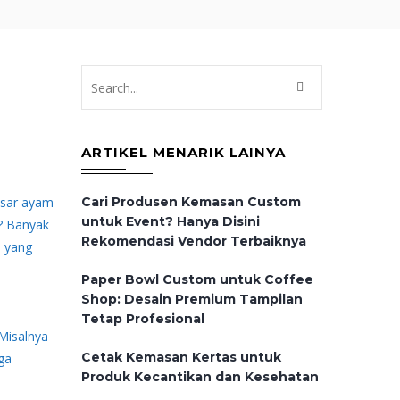
ARTIKEL MENARIK LAINYA
asar ayam
Cari Produsen Kemasan Custom
untuk Event? Hanya Disini
?? Banyak
Rekomendasi Vendor Terbaiknya
p yang
Paper Bowl Custom untuk Coffee
Shop: Desain Premium Tampilan
Tetap Profesional
Misalnya
Cetak Kemasan Kertas untuk
uga
Produk Kecantikan dan Kesehatan