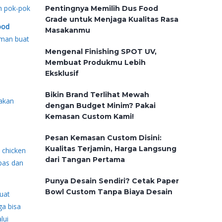
Pentingnya Memilih Dus Food
Grade untuk Menjaga Kualitas Rasa
ood
Masakanmu
aman buat
Mengenal Finishing SPOT UV,
Membuat Produkmu Lebih
Eksklusif
Bikin Brand Terlihat Mewah
 akan
dengan Budget Minim? Pakai
Kemasan Custom Kami!
Pesan Kemasan Custom Disini:
Kualitas Terjamin, Harga Langsung
 chicken
dari Tangan Pertama
pas dan
Punya Desain Sendiri? Cetak Paper
Bowl Custom Tanpa Biaya Desain
buat
ga bisa
lui