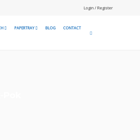
Login / Register
CH
PAPERTRAY
BLOG
CONTACT
k-Pok