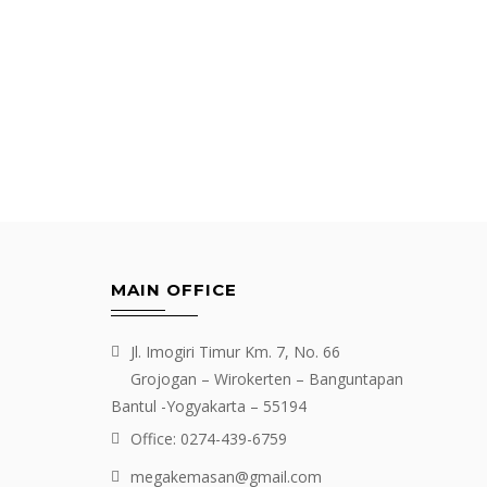
MAIN OFFICE
Jl. Imogiri Timur Km. 7, No. 66
Grojogan – Wirokerten – Banguntapan
Bantul -Yogyakarta – 55194
Office: 0274-439-6759
megakemasan@gmail.com