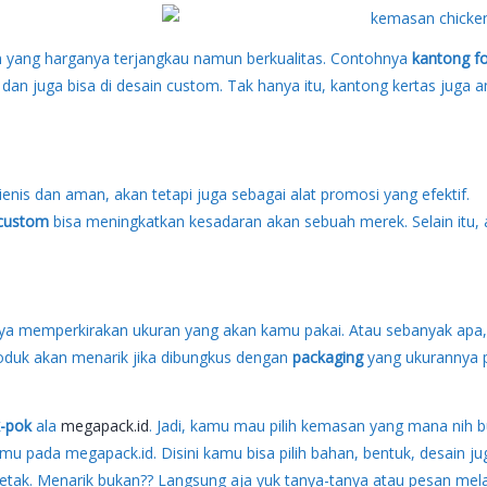
n yang harganya terjangkau namun berkualitas. Contohnya
kantong f
dan juga bisa di desain custom. Tak hanya itu, kantong kertas juga 
nis dan aman, akan tetapi juga sebagai alat promosi yang efektif.
custom
bisa meningkatkan kesadaran akan sebuah merek. Selain itu,
 memperkirakan ukuran yang akan kamu pakai. Atau sebanyak apa,
duk akan menarik jika dibungkus dengan
packaging
yang ukurannya 
-pok
ala
megapack.id
. Jadi, kamu mau pilih kemasan yang mana nih 
u pada megapack.id. Disini kamu bisa pilih bahan, bentuk, desain ju
 cetak. Menarik bukan?? Langsung aja yuk tanya-tanya atau pesan mela