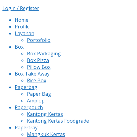
Login / Register
Home
Profile
Layanan
Portofolio
Box
Box Packaging
Box Pizza
Pillow Box
Box Take Away
Rice Box
Paperbag
Paper Bag
Amplop
Paperpouch
Kantong Kertas
Kantong Kertas Foodgrade
Papertray
Mangkuk Kertas