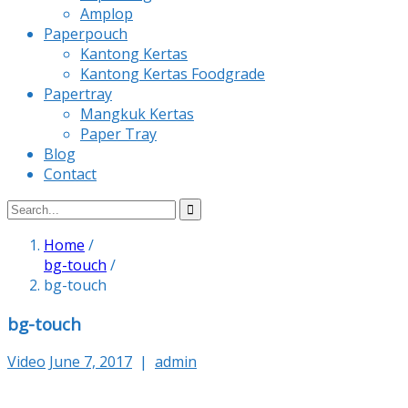
Amplop
Paperpouch
Kantong Kertas
Kantong Kertas Foodgrade
Papertray
Mangkuk Kertas
Paper Tray
Blog
Contact
Home
/
bg-touch
/
bg-touch
bg-touch
Video
June 7, 2017
|
admin