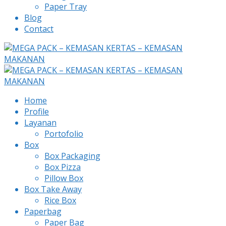
Paper Tray
Blog
Contact
Home
Profile
Layanan
Portofolio
Box
Box Packaging
Box Pizza
Pillow Box
Box Take Away
Rice Box
Paperbag
Paper Bag