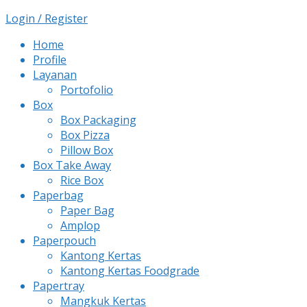
Login / Register
Home
Profile
Layanan
Portofolio
Box
Box Packaging
Box Pizza
Pillow Box
Box Take Away
Rice Box
Paperbag
Paper Bag
Amplop
Paperpouch
Kantong Kertas
Kantong Kertas Foodgrade
Papertray
Mangkuk Kertas