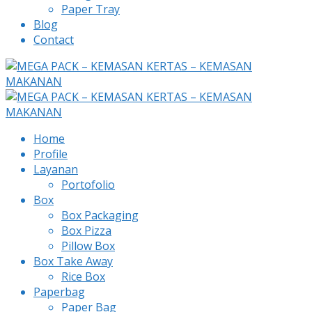
Paper Tray
Blog
Contact
Home
Profile
Layanan
Portofolio
Box
Box Packaging
Box Pizza
Pillow Box
Box Take Away
Rice Box
Paperbag
Paper Bag