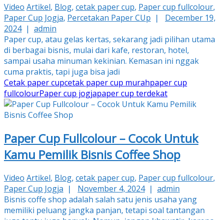
Video
Artikel
,
Blog
,
cetak paper cup
,
Paper cup fullcolour
,
Paper Cup Jogja
,
Percetakan Paper CUp
|
December 19,
2024
|
admin
Paper cup, atau gelas kertas, sekarang jadi pilihan utama
di berbagai bisnis, mulai dari kafe, restoran, hotel,
sampai usaha minuman kekinian. Kemasan ini nggak
cuma praktis, tapi juga bisa jadi
Cetak paper cup
cetak paper cup murah
paper cup
fullcolour
Paper cup jogja
paper cup terdekat
Paper Cup Fullcolour – Cocok Untuk
Kamu Pemilik Bisnis Coffee Shop
Video
Artikel
,
Blog
,
cetak paper cup
,
Paper cup fullcolour
,
Paper Cup Jogja
|
November 4, 2024
|
admin
Bisnis coffe shop adalah salah satu jenis usaha yang
memiliki peluang jangka panjan, tetapi soal tantangan