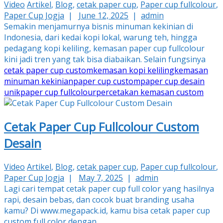
Video
Artikel
,
Blog
,
cetak paper cup
,
Paper cup fullcolour
,
Paper Cup Jogja
|
June 12, 2025
|
admin
Semakin menjamurnya bisnis minuman kekinian di
Indonesia, dari kedai kopi lokal, warung teh, hingga
pedagang kopi keliling, kemasan paper cup fullcolour
kini jadi tren yang tak bisa diabaikan. Selain fungsinya
cetak paper cup custom
kemasan kopi keliling
kemasan
minuman kekinian
paper cup custom
paper cup desain
unik
paper cup fullcolour
percetakan kemasan custom
Cetak Paper Cup Fullcolour Custom
Desain
Video
Artikel
,
Blog
,
cetak paper cup
,
Paper cup fullcolour
,
Paper Cup Jogja
|
May 7, 2025
|
admin
Lagi cari tempat cetak paper cup full color yang hasilnya
rapi, desain bebas, dan cocok buat branding usaha
kamu? Di www.megapack.id, kamu bisa cetak paper cup
custom full color dengan