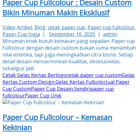
Paper Cup Fullcolour : Desain Custom
Bikin Minuman Makin Eksklusif
Video
Artikel
,
Blog
,
cetak paper cup
,
Paper cup fullcolour
,
Paper Cup Jogja
|
September 16, 2025
|
admin
Minuman enak butuh kemasan yang sepadan. Paper cup
fullcolour dengan desain custom bukan cuma menambah
nilai estetika, tapi juga meningkatkan citra bisnis. Setiap
detail desain mencerminkan kualitas, eksklusivitas,
sekaligus jadi
Cetak Gelas Kertas Berlogo
cetak paper cup custom
Gelas
Kertas Custom Design.
Gelas Kertas Fullcolor
Jual Paper
Cup Custom
Paper Cup Desain Sendiri
paper cup
fullcolour
Paper Cup Unik
Paper Cup Fullcolour – Kemasan
Kekinian