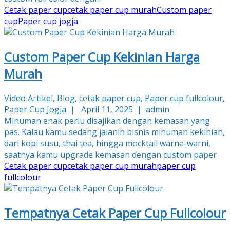
Cetak paper cup
cetak paper cup murah
Custom paper
cup
Paper cup jogja
Custom Paper Cup Kekinian Harga
Murah
Video
Artikel
,
Blog
,
cetak paper cup
,
Paper cup fullcolour
,
Paper Cup Jogja
|
April 11, 2025
|
admin
Minuman enak perlu disajikan dengan kemasan yang
pas. Kalau kamu sedang jalanin bisnis minuman kekinian,
dari kopi susu, thai tea, hingga mocktail warna-warni,
saatnya kamu upgrade kemasan dengan custom paper
Cetak paper cup
cetak paper cup murah
paper cup
fullcolour
Tempatnya Cetak Paper Cup Fullcolour