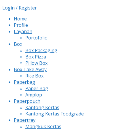
Login / Register
Home
Profile
Layanan
Portofolio
Box
Box Packaging
Box Pizza
Pillow Box
Box Take Away
Rice Box
Paperbag
Paper Bag
Amplop
Paperpouch
Kantong Kertas
Kantong Kertas Foodgrade
Papertray
Mangkuk Kertas