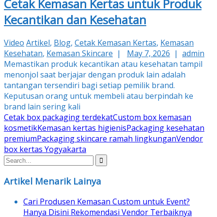
Cetak Kemasan Kertas untuk Produk
Kecantikan dan Kesehatan
Video
Artikel
,
Blog
,
Cetak Kemasan Kertas
,
Kemasan
Kesehatan
,
Kemasan Skincare
|
May 7, 2026
|
admin
Memastikan produk kecantikan atau kesehatan tampil
menonjol saat berjajar dengan produk lain adalah
tantangan tersendiri bagi setiap pemilik brand.
Keputusan orang untuk membeli atau berpindah ke
brand lain sering kali
Cetak box packaging terdekat
Custom box kemasan
kosmetik
Kemasan kertas higienis
Packaging kesehatan
premium
Packaging skincare ramah lingkungan
Vendor
box kertas Yogyakarta
Artikel Menarik Lainya
Cari Produsen Kemasan Custom untuk Event?
Hanya Disini Rekomendasi Vendor Terbaiknya