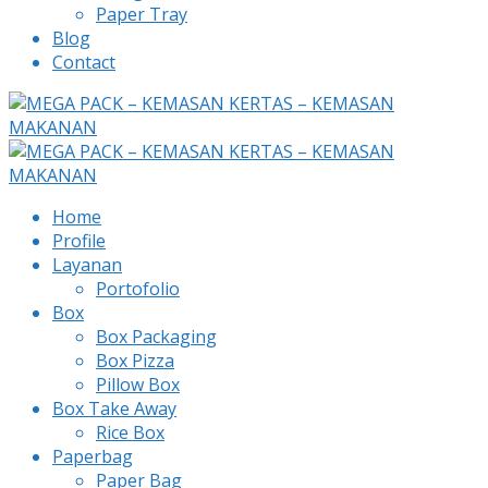
Paper Tray
Blog
Contact
Home
Profile
Layanan
Portofolio
Box
Box Packaging
Box Pizza
Pillow Box
Box Take Away
Rice Box
Paperbag
Paper Bag