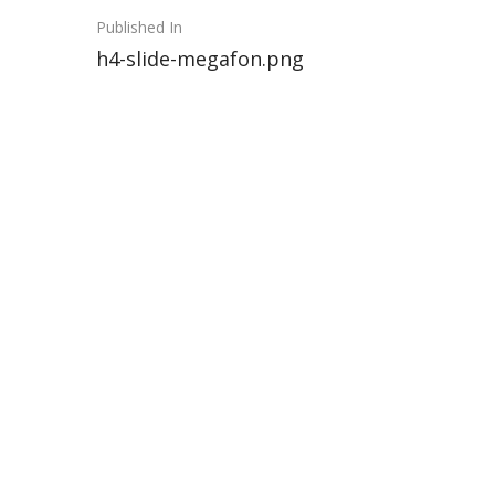
Post
Published In
h4-slide-megafon.png
navigation