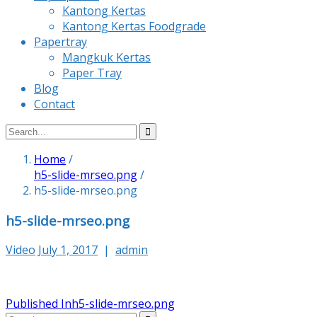
Kantong Kertas
Kantong Kertas Foodgrade
Papertray
Mangkuk Kertas
Paper Tray
Blog
Contact
Home
/
h5-slide-mrseo.png
/
h5-slide-mrseo.png
h5-slide-mrseo.png
Video
July 1, 2017
|
admin
Post
Published In
h5-slide-mrseo.png