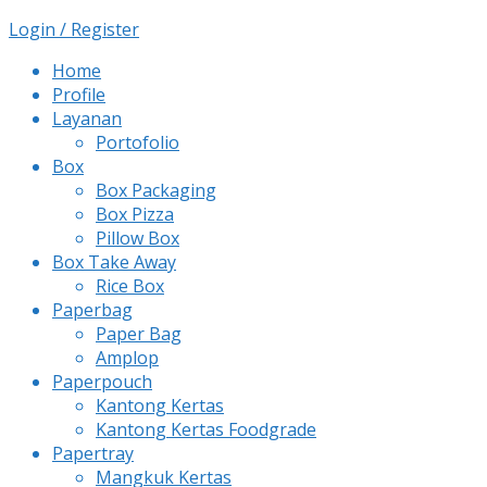
Login / Register
Home
Profile
Layanan
Portofolio
Box
Box Packaging
Box Pizza
Pillow Box
Box Take Away
Rice Box
Paperbag
Paper Bag
Amplop
Paperpouch
Kantong Kertas
Kantong Kertas Foodgrade
Papertray
Mangkuk Kertas