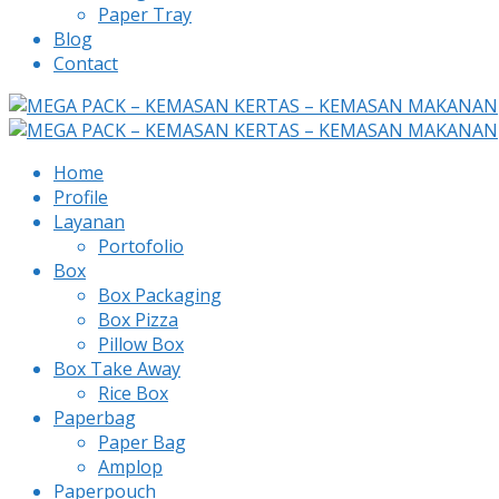
Paper Tray
Blog
Contact
Home
Profile
Layanan
Portofolio
Box
Box Packaging
Box Pizza
Pillow Box
Box Take Away
Rice Box
Paperbag
Paper Bag
Amplop
Paperpouch