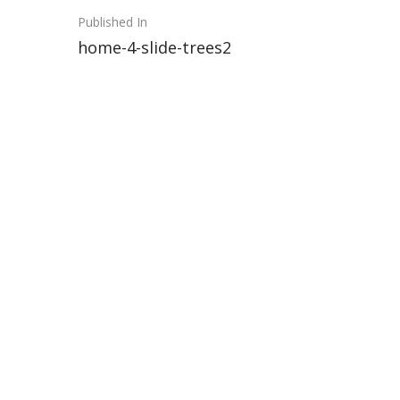
Post
Published In
home-4-slide-trees2
navigation