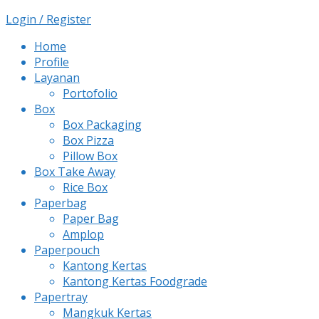
Login / Register
Home
Profile
Layanan
Portofolio
Box
Box Packaging
Box Pizza
Pillow Box
Box Take Away
Rice Box
Paperbag
Paper Bag
Amplop
Paperpouch
Kantong Kertas
Kantong Kertas Foodgrade
Papertray
Mangkuk Kertas