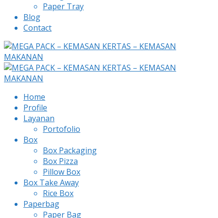
Paper Tray
Blog
Contact
Home
Profile
Layanan
Portofolio
Box
Box Packaging
Box Pizza
Pillow Box
Box Take Away
Rice Box
Paperbag
Paper Bag