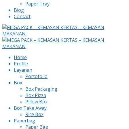
Paper Tray
Blog
Contact
Home
Profile
Layanan
Portofolio
Box
Box Packaging
Box Pizza
Pillow Box
Box Take Away
Rice Box
Paperbag
Paper Bag