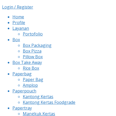
Login / Register
Home
Profile
Layanan
Portofolio
Box
Box Packaging
Box Pizza
Pillow Box
Box Take Away
Rice Box
Paperbag
Paper Bag
Amplop
Paperpouch
Kantong Kertas
Kantong Kertas Foodgrade
Papertray
Mangkuk Kertas