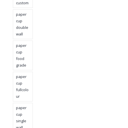
custom
paper
cup
double
wall
paper
cup
food
grade
paper
cup
fullcolo
ur
paper
cup
single
wall