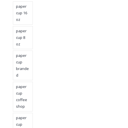
paper
cup 16
oz
paper
cup 8
oz
paper
cup
brande
d
paper
cup
coffee
shop
paper
cup