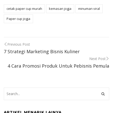
cetak paper cup murah
kemasan jogja
minuman viral
Paper cup jogja
Post
Previous Post
7 Strategi Marketing Bisnis Kuliner
navigation
Next Post
4 Cara Promosi Produk Untuk Pebisnis Pemula
ARTIKEL MENARIK LAINYA