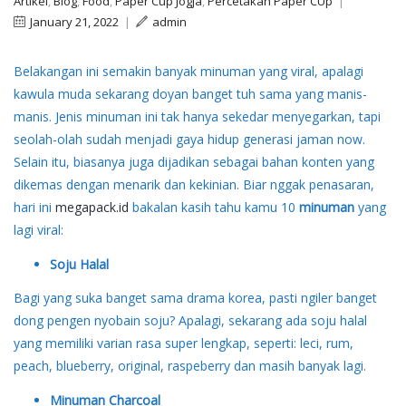
Artikel
,
Blog
,
Food
,
Paper Cup Jogja
,
Percetakan Paper CUp
|
January 21, 2022
|
admin
Belakangan ini semakin banyak minuman yang viral, apalagi
kawula muda sekarang doyan banget tuh sama yang manis-
manis. Jenis minuman ini tak hanya sekedar menyegarkan, tapi
seolah-olah sudah menjadi gaya hidup generasi jaman now.
Selain itu, biasanya juga dijadikan sebagai bahan konten yang
dikemas dengan menarik dan kekinian. Biar nggak penasaran,
hari ini
megapack.id
bakalan kasih tahu kamu 10
minuman
yang
lagi viral:
Soju Halal
Bagi yang suka banget sama drama korea, pasti ngiler banget
dong pengen nyobain soju? Apalagi, sekarang ada soju halal
yang memiliki varian rasa super lengkap, seperti: leci, rum,
peach, blueberry, original, raspeberry dan masih banyak lagi.
Minuman Charcoal