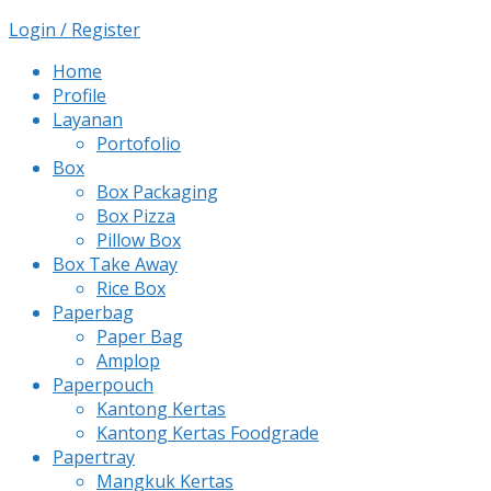
Login / Register
Home
Profile
Layanan
Portofolio
Box
Box Packaging
Box Pizza
Pillow Box
Box Take Away
Rice Box
Paperbag
Paper Bag
Amplop
Paperpouch
Kantong Kertas
Kantong Kertas Foodgrade
Papertray
Mangkuk Kertas