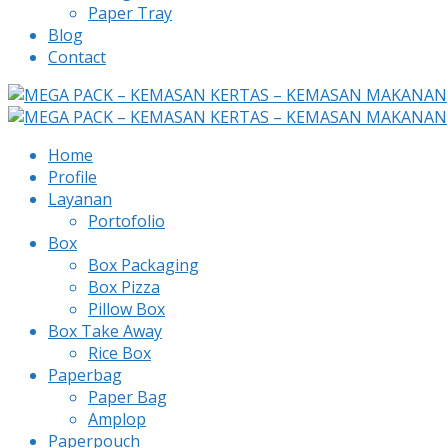
Paper Tray
Blog
Contact
Home
Profile
Layanan
Portofolio
Box
Box Packaging
Box Pizza
Pillow Box
Box Take Away
Rice Box
Paperbag
Paper Bag
Amplop
Paperpouch