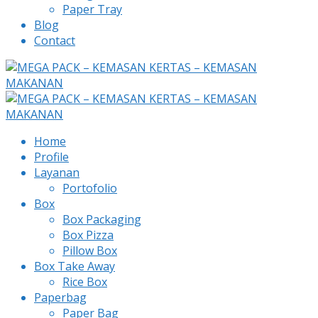
Paper Tray
Blog
Contact
Home
Profile
Layanan
Portofolio
Box
Box Packaging
Box Pizza
Pillow Box
Box Take Away
Rice Box
Paperbag
Paper Bag