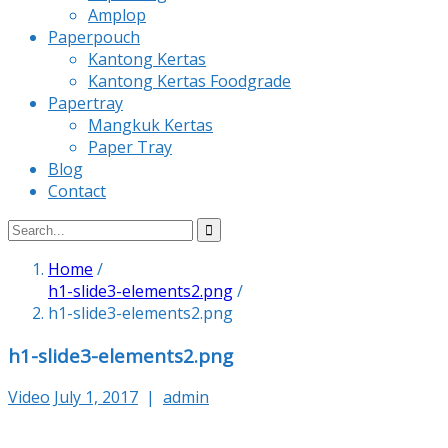
Amplop
Paperpouch
Kantong Kertas
Kantong Kertas Foodgrade
Papertray
Mangkuk Kertas
Paper Tray
Blog
Contact
Home
/
h1-slide3-elements2.png
/
h1-slide3-elements2.png
h1-slide3-elements2.png
Video
July 1, 2017
|
admin