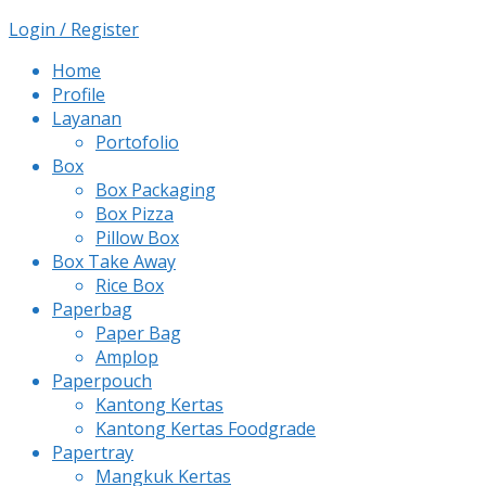
Login / Register
Home
Profile
Layanan
Portofolio
Box
Box Packaging
Box Pizza
Pillow Box
Box Take Away
Rice Box
Paperbag
Paper Bag
Amplop
Paperpouch
Kantong Kertas
Kantong Kertas Foodgrade
Papertray
Mangkuk Kertas