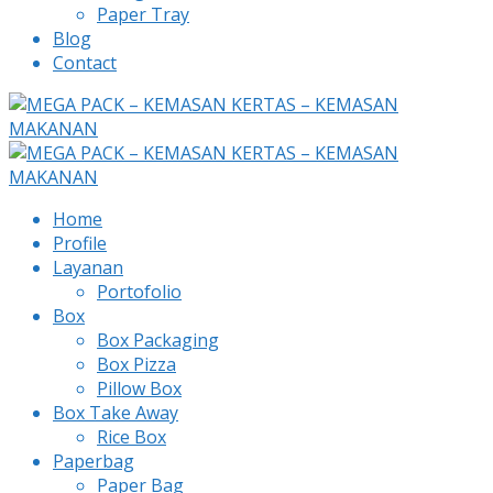
Paper Tray
Blog
Contact
Home
Profile
Layanan
Portofolio
Box
Box Packaging
Box Pizza
Pillow Box
Box Take Away
Rice Box
Paperbag
Paper Bag