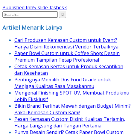
Post
Published In
h5-slide-lashes3
navigation
Artikel Menarik Lainya
Cari Produsen Kemasan Custom untuk Event?
Hanya Disini Rekomendasi Vendor Terbaiknya
Paper Bowl Custom untuk Coffee Shop: Desain
Premium Tampilan Tetap Profesional
Cetak Kemasan Kertas untuk Produk Kecantikan
dan Kesehatan
Pentingnya Memilih Dus Food Grade untuk
Menjaga Kualitas Rasa Masakanmu
Mengenal Finishing SPOT UV, Membuat Produkmu
Lebih Eksklusif
Bikin Brand Terlihat Mewah dengan Budget Minim?
Pakai Kemasan Custom Kami!
Pesan Kemasan Custom Disini: Kualitas Terjamin,
Harga Langsung dari Tangan Pertama
Punya Desain Sendiri? Cetak Paper Bowl Custom