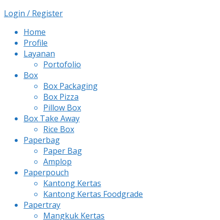
Login / Register
Home
Profile
Layanan
Portofolio
Box
Box Packaging
Box Pizza
Pillow Box
Box Take Away
Rice Box
Paperbag
Paper Bag
Amplop
Paperpouch
Kantong Kertas
Kantong Kertas Foodgrade
Papertray
Mangkuk Kertas