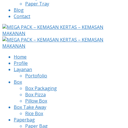
Paper Tray
Blog
Contact
Home
Profile
Layanan
Portofolio
Box
Box Packaging
Box Pizza
Pillow Box
Box Take Away
Rice Box
Paperbag
Paper Bag