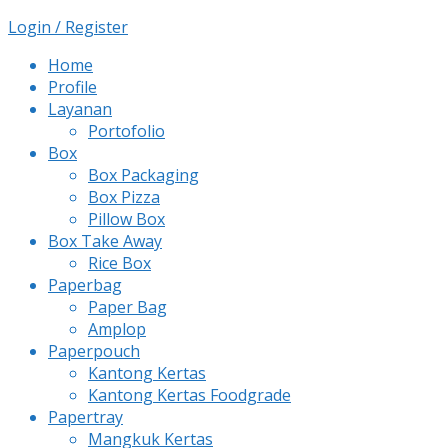
Login / Register
Home
Profile
Layanan
Portofolio
Box
Box Packaging
Box Pizza
Pillow Box
Box Take Away
Rice Box
Paperbag
Paper Bag
Amplop
Paperpouch
Kantong Kertas
Kantong Kertas Foodgrade
Papertray
Mangkuk Kertas