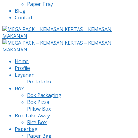
Paper Tray
Blog
Contact
Home
Profile
Layanan
Portofolio
Box
Box Packaging
Box Pizza
Pillow Box
Box Take Away
Rice Box
Paperbag
Paper Bag