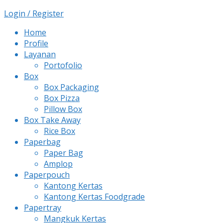
Login / Register
Home
Profile
Layanan
Portofolio
Box
Box Packaging
Box Pizza
Pillow Box
Box Take Away
Rice Box
Paperbag
Paper Bag
Amplop
Paperpouch
Kantong Kertas
Kantong Kertas Foodgrade
Papertray
Mangkuk Kertas