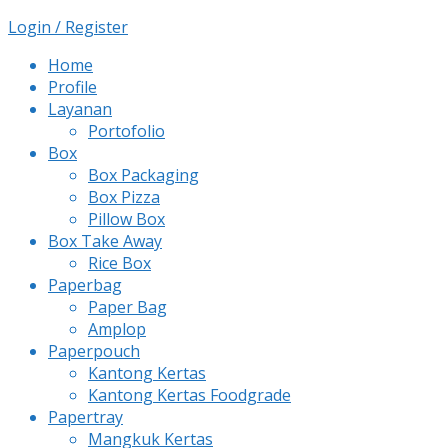
Login / Register
Home
Profile
Layanan
Portofolio
Box
Box Packaging
Box Pizza
Pillow Box
Box Take Away
Rice Box
Paperbag
Paper Bag
Amplop
Paperpouch
Kantong Kertas
Kantong Kertas Foodgrade
Papertray
Mangkuk Kertas