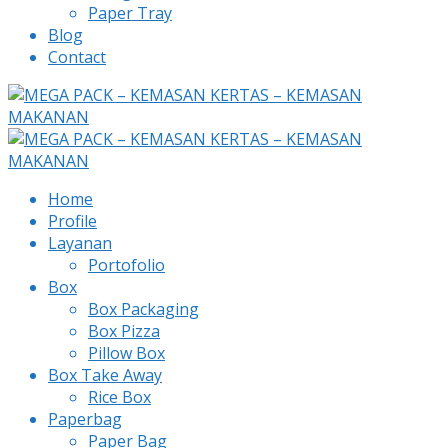
Paper Tray
Blog
Contact
Home
Profile
Layanan
Portofolio
Box
Box Packaging
Box Pizza
Pillow Box
Box Take Away
Rice Box
Paperbag
Paper Bag