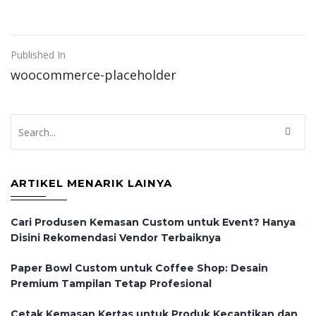
Post
Published In
woocommerce-placeholder
navigation
ARTIKEL MENARIK LAINYA
Cari Produsen Kemasan Custom untuk Event? Hanya
Disini Rekomendasi Vendor Terbaiknya
Paper Bowl Custom untuk Coffee Shop: Desain
Premium Tampilan Tetap Profesional
Cetak Kemasan Kertas untuk Produk Kecantikan dan