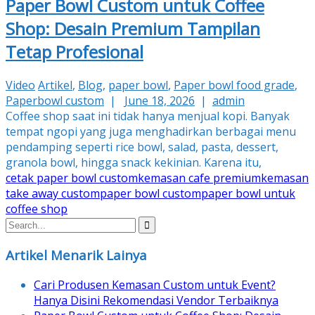
Paper Bowl Custom untuk Coffee
Shop: Desain Premium Tampilan
Tetap Profesional
Video
Artikel
,
Blog
,
paper bowl
,
Paper bowl food grade
,
Paperbowl custom
|
June 18, 2026
|
admin
Coffee shop saat ini tidak hanya menjual kopi. Banyak
tempat ngopi yang juga menghadirkan berbagai menu
pendamping seperti rice bowl, salad, pasta, dessert,
granola bowl, hingga snack kekinian. Karena itu,
cetak paper bowl custom
kemasan cafe premium
kemasan
take away custom
paper bowl custom
paper bowl untuk
coffee shop
Artikel Menarik Lainya
Cari Produsen Kemasan Custom untuk Event?
Hanya Disini Rekomendasi Vendor Terbaiknya