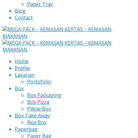
Paper Tray
Blog
Contact
Home
Profile
Layanan
Portofolio
Box
Box Packaging
Box Pizza
Pillow Box
Box Take Away
Rice Box
Paperbag
Paper Bag