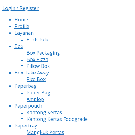
Login / Register
Home
Profile
Layanan
Portofolio
Box
Box Packaging
Box Pizza
Pillow Box
Box Take Away
Rice Box
Paperbag
Paper Bag
Amplop
Paperpouch
Kantong Kertas
Kantong Kertas Foodgrade
Papertray
Mangkuk Kertas