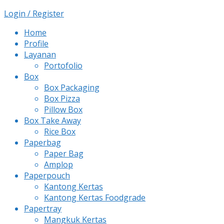
Login / Register
Home
Profile
Layanan
Portofolio
Box
Box Packaging
Box Pizza
Pillow Box
Box Take Away
Rice Box
Paperbag
Paper Bag
Amplop
Paperpouch
Kantong Kertas
Kantong Kertas Foodgrade
Papertray
Mangkuk Kertas