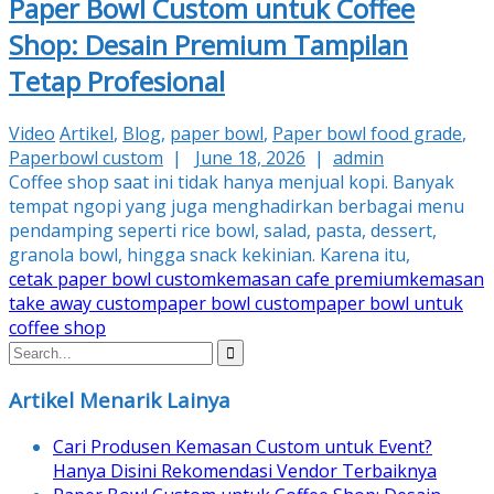
Paper Bowl Custom untuk Coffee
Shop: Desain Premium Tampilan
Tetap Profesional
Video
Artikel
,
Blog
,
paper bowl
,
Paper bowl food grade
,
Paperbowl custom
|
June 18, 2026
|
admin
Coffee shop saat ini tidak hanya menjual kopi. Banyak
tempat ngopi yang juga menghadirkan berbagai menu
pendamping seperti rice bowl, salad, pasta, dessert,
granola bowl, hingga snack kekinian. Karena itu,
cetak paper bowl custom
kemasan cafe premium
kemasan
take away custom
paper bowl custom
paper bowl untuk
coffee shop
Artikel Menarik Lainya
Cari Produsen Kemasan Custom untuk Event?
Hanya Disini Rekomendasi Vendor Terbaiknya