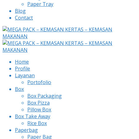
Paper Tray
Blog
Contact
Home
Profile
Layanan
Portofolio
Box
Box Packaging
Box Pizza
Pillow Box
Box Take Away
Rice Box
Paperbag
Paper Bag