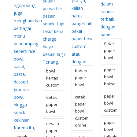
jika iya,
sudah
dalam
ngopi yang
kalian
punya file
kondisi
juga
harus
desain
terbaik
menghadirkan
banget nih
sendiri tapi
dengan
berbagai
pakai
takut kena
paper
menu
paper bowl
charge
pendamping
Cetak
custom
biaya
paper
seperti rice
atau
desain lagi?
bowl
bowl,
dengan
Tenang,
salad,
paper
bahan
bowl
pasta,
bowl
paper
kertas
dessert,
bakso
bowl
custom
granola
paper
bowl,
cetak
Cetak
bowl
paper
paper
hingga
custom
bowl
bowl
snack
custom
kekinian.
paper
desain
online
Karena itu,
bowl
paper
fullcolo
cetak