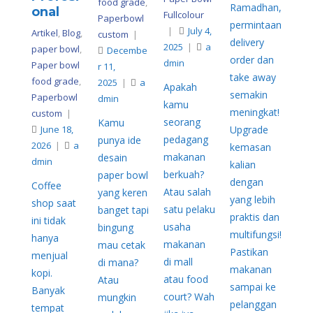
food grade
,
Ramadhan,
onal
Fullcolour
Paperbowl
permintaan
|
July 4,
Artikel
,
Blog
,
custom
|
delivery
2025
|
a
paper bowl
,
Decembe
order dan
dmin
Paper bowl
r 11,
take away
food grade
,
2025
|
a
Apakah
semakin
Paperbowl
dmin
kamu
meningkat!
custom
|
seorang
Kamu
June 18,
Upgrade
pedagang
punya ide
2026
|
a
kemasan
makanan
desain
dmin
kalian
berkuah?
paper bowl
dengan
Coffee
Atau salah
yang keren
yang lebih
shop saat
satu pelaku
banget tapi
praktis dan
ini tidak
usaha
bingung
multifungsi!
hanya
makanan
mau cetak
Pastikan
menjual
di mall
di mana?
makanan
kopi.
atau food
Atau
sampai ke
Banyak
court? Wah
mungkin
pelanggan
tempat