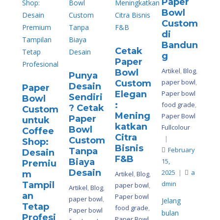
Paper
Bowl
Custom
di
Bandun
Cetak
g
Paper
Artikel
,
Blog
,
Bowl
Punya
paper bowl
,
Custom
Desain
Paper
Elegan
Paper bowl
Sendiri
Bowl
:
food grade
,
? Cetak
Custom
Mening
Paper Bowl
Paper
untuk
katkan
Fullcolour
Bowl
Coffee
Citra
|
Custom
Shop:
Bisnis
February
Tanpa
Desain
F&B
Biaya
15,
Premiu
Desain
2025
|
a
m
Artikel
,
Blog
,
dmin
Tampil
paper bowl
,
Artikel
,
Blog
,
an
Paper bowl
paper bowl
,
Jelang
Tetap
food grade
,
Paper bowl
bulan
Profesi
Paper Bowl