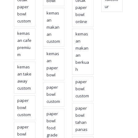
cetak
bowl
ur
paper
paper
kemas
bowl
bowl
an
custom
online
makan
kemas
kemas
an
an cafe
an
custom
premiu
makan
kemas
m
an
an
berkua
kemas
paper
h
an take
bowl
away
paper
paper
custom
bowl
bowl
custom
paper
custom
bowl
paper
paper
custom
bowl
bowl
tahan
paper
food
panas
bowl
grade